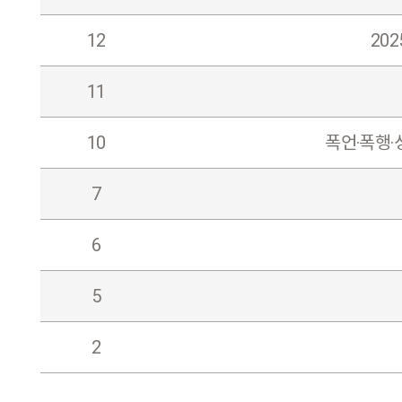
12
20
11
10
폭언·폭행·
7
6
5
2